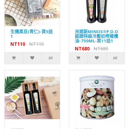
生機黑豆(青仁)-買5送
米諾斯MINOS®P.D.O
1
認證特級冷壓初榨橄欖
油-750ML-買11送1
NT110
NT110
NT680
NT680