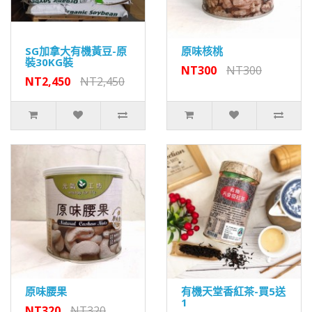
SG加拿大有機黃豆-原
原味核桃
裝30KG裝
NT300
NT300
NT2,450
NT2,450
原味腰果
有機天堂香紅茶-買5送
1
NT320
NT320