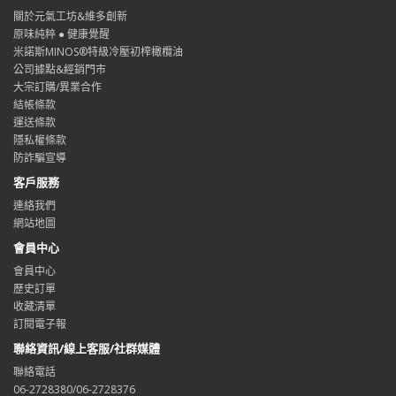
關於元氣工坊&維多創新
原味純粹 ● 健康覺醒
米諾斯MINOS®特級冷壓初榨橄欖油
公司據點&經銷門市
大宗訂購/異業合作
結帳條款
運送條款
隱私權條款
防詐騙宣導
客戶服務
連絡我們
網站地圖
會員中心
會員中心
歷史訂單
收藏清單
訂閱電子報
聯絡資訊/線上客服/社群媒體
聯絡電話
06-2728380/06-2728376