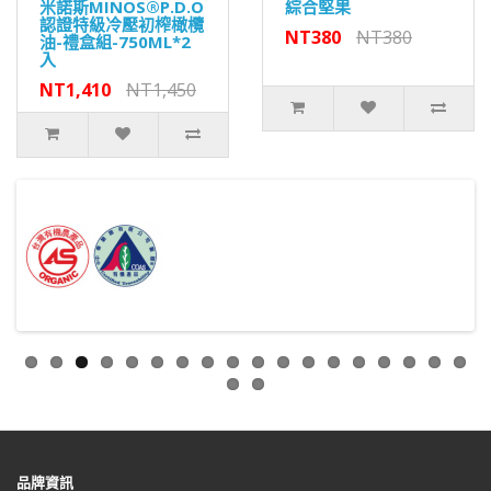
米諾斯MINOS®P.D.O
綜合堅果
認證特級冷壓初榨橄欖
NT380
NT380
油-禮盒組-750ML*2
入
NT1,410
NT1,450
品牌資訊